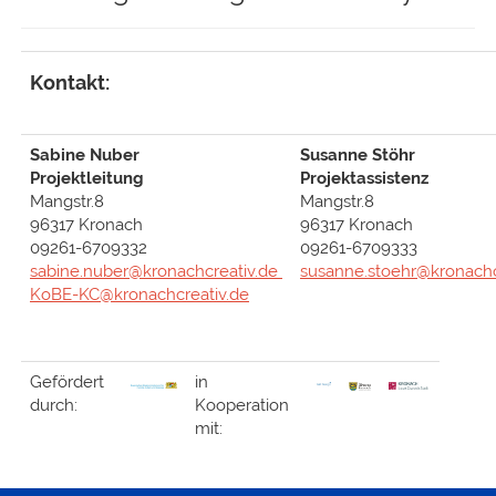
Kontakt:
Sabine Nuber
Susanne Stöhr
Projektleitung
Projektassis
Mangstr.8
Mangstr.8
96317 Kronach
96317 Kronach
09261-6709332
09261-6709333
sabine.nuber@kronachcreativ.de
susanne.stoehr@kronachc
KoBE-KC@kronachcreativ.de
Gefördert
in
durch:
Kooperation
mit: