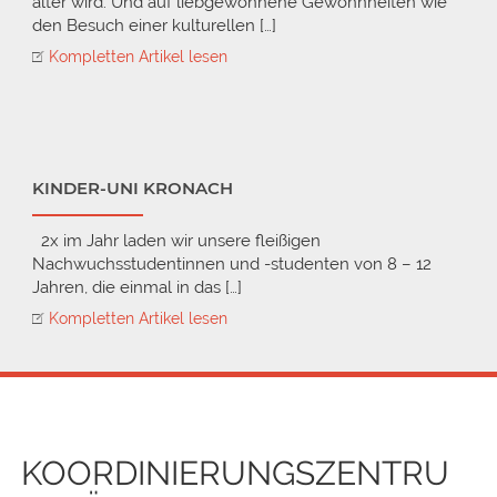
älter wird. Und auf liebgewonnene Gewohnheiten wie
den Besuch einer kulturellen […]
Kompletten Artikel lesen
KINDER-UNI KRONACH
2x im Jahr laden wir unsere fleißigen
Nachwuchsstudentinnen und -studenten von 8 – 12
Jahren, die einmal in das […]
Kompletten Artikel lesen
Post
navigation
KOORDINIERUNGSZENTRU