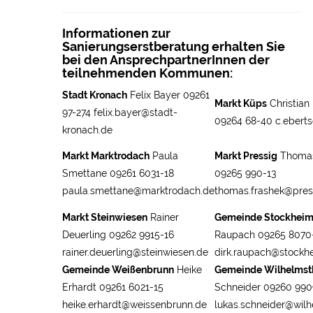
Informationen zur
Sanierungserstberatung erhalten Sie
bei den AnsprechpartnerInnen der
teilnehmenden Kommunen:
Stadt Kronach
Felix Bayer
09261
Markt Küps
Christian
97-274
felix.bayer@stadt-
09264 68-40
c.ebert
kronach.de
Markt Marktrodach
Paula
Markt Pressig
Thomas
Smettane
09261 6031-18
09265 990-13
paula.smettane@marktrodach.de
thomas.frashek@pres
Markt Steinwiesen
Rainer
Gemeinde Stockhei
Deuerling
09262 9915-16
Raupach
09265 8070
rainer.deuerling@steinwiesen.de
dirk.raupach@stockh
Gemeinde Weißenbrunn
Heike
Gemeinde Wilhelmst
Erhardt
09261 6021-15
Schneider
09260 990
heike.erhardt@weissenbrunn.de
lukas.schneider@wilh