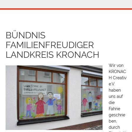
Post
navigation
BÜNDNIS
FAMILIENFREUDIGER
LANDKREIS KRONACH
Wir von
KRONAC
H Creativ
e.V.
haben
uns auf
die
Fahne
geschrie
ben,
durch