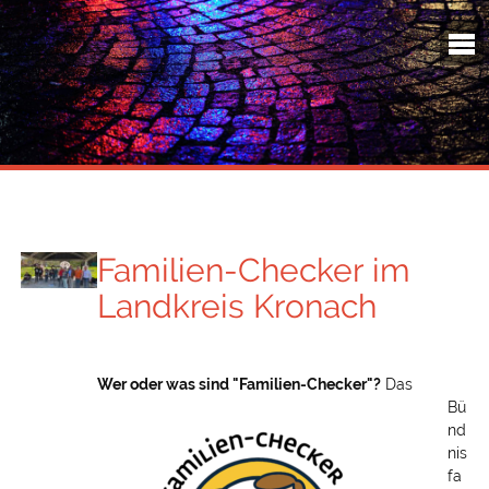
Familien-Checker im
Landkreis Kronach
Wer oder was sind "Familien-Checker"?
Das
Bü
nd
nis
fa